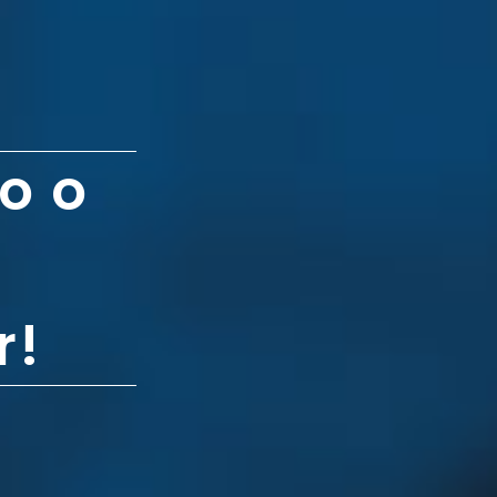
o o
r!