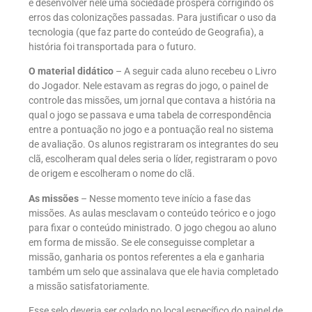
e desenvolver nele uma sociedade próspera corrigindo os
erros das colonizações passadas. Para justificar o uso da
tecnologia (que faz parte do conteúdo de Geografia), a
história foi transportada para o futuro.
O material didático
– A seguir cada aluno recebeu o Livro
do Jogador. Nele estavam as regras do jogo, o painel de
controle das missões, um jornal que contava a história na
qual o jogo se passava e uma tabela de correspondência
entre a pontuação no jogo e a pontuação real no sistema
de avaliação. Os alunos registraram os integrantes do seu
clã, escolheram qual deles seria o líder, registraram o povo
de origem e escolheram o nome do clã.
As missões
– Nesse momento teve início a fase das
missões. As aulas mesclavam o conteúdo teórico e o jogo
para fixar o conteúdo ministrado. O jogo chegou ao aluno
em forma de missão. Se ele conseguisse completar a
missão, ganharia os pontos referentes a ela e ganharia
também um selo que assinalava que ele havia completado
a missão satisfatoriamente.
Esse selo deveria ser colado no local específico do painel de