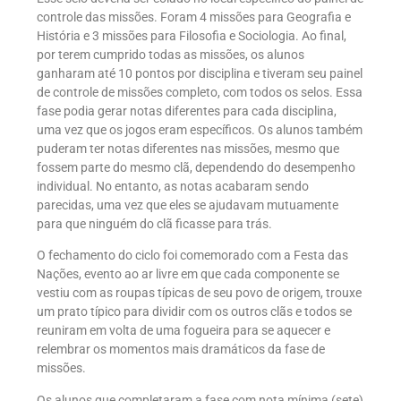
controle das missões. Foram 4 missões para Geografia e
História e 3 missões para Filosofia e Sociologia. Ao final,
por terem cumprido todas as missões, os alunos
ganharam até 10 pontos por disciplina e tiveram seu painel
de controle de missões completo, com todos os selos. Essa
fase podia gerar notas diferentes para cada disciplina,
uma vez que os jogos eram específicos. Os alunos também
puderam ter notas diferentes nas missões, mesmo que
fossem parte do mesmo clã, dependendo do desempenho
individual. No entanto, as notas acabaram sendo
parecidas, uma vez que eles se ajudavam mutuamente
para que ninguém do clã ficasse para trás.
O fechamento do ciclo foi comemorado com a Festa das
Nações, evento ao ar livre em que cada componente se
vestiu com as roupas típicas de seu povo de origem, trouxe
um prato típico para dividir com os outros clãs e todos se
reuniram em volta de uma fogueira para se aquecer e
relembrar os momentos mais dramáticos da fase de
missões.
Os alunos que completaram a fase com nota mínima (sete)