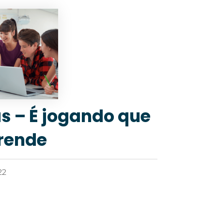
 – É jogando que
rende
22