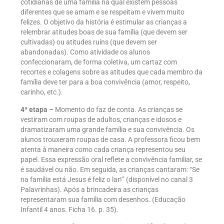
cotidianas de uma família na qual existem pessoas
diferentes que se amam e se respeitam e vivem muito
felizes. O objetivo da história é estimular as crianças a
relembrar atitudes boas de sua família (que devem ser
cultivadas) ou atitudes ruins (que devem ser
abandonadas). Como atividade os alunos
confeccionaram, de forma coletiva, um cartaz com
recortes e colagens sobre as atitudes que cada membro da
família deve ter para a boa convivência (amor, respeito,
carinho, etc.).
4ª etapa –
Momento do faz de conta. As crianças se
vestiram com roupas de adultos, crianças e idosos e
dramatizaram uma grande família e sua convivência. Os
alunos trouxeram roupas de casa. A professora ficou bem
atenta à maneira como cada criança representou seu
papel. Essa expressão oral reflete a convivência familiar, se
é saudável ou não. Em seguida, as crianças cantaram: “Se
na família está Jesus é feliz o lar!” (disponível no canal 3
Palavrinhas). Após a brincadeira as crianças
representaram sua família com desenhos. (Educação
Infantil 4 anos. Ficha 16. p. 35).