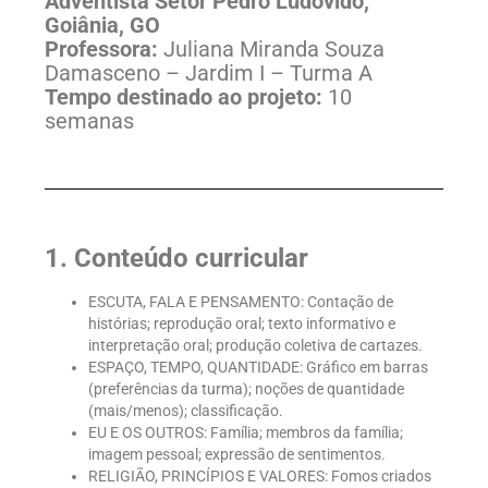
Adventista Setor Pedro Ludovido,
Goiânia, GO
Professora:
Juliana Miranda Souza
Damasceno – Jardim I – Turma A
Tempo destinado ao projeto:
10
semanas
1. Conteúdo curricular
ESCUTA, FALA E PENSAMENTO: Contação de
histórias; reprodução oral; texto informativo e
interpretação oral; produção coletiva de cartazes.
ESPAÇO, TEMPO, QUANTIDADE: Gráfico em barras
(preferências da turma); noções de quantidade
(mais/menos); classificação.
EU E OS OUTROS: Família; membros da família;
imagem pessoal; expressão de sentimentos.
RELIGIÃO, PRINCÍPIOS E VALORES: Fomos criados