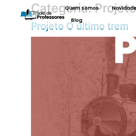
Categoria:
Projet
Quem somos
Novidad
Blog
Projeto O último trem