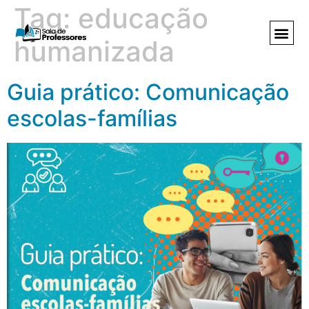
Tag:
educação
humanizada
Guia prático: Comunicação
escolas-famílias