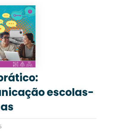
prático:
nicação escolas-
ias
6