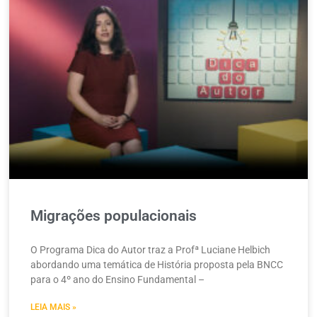
Migrações populacionais
O Programa Dica do Autor traz a Profª Luciane Helbich
abordando uma temática de História proposta pela BNCC
para o 4º ano do Ensino Fundamental –
LEIA MAIS »