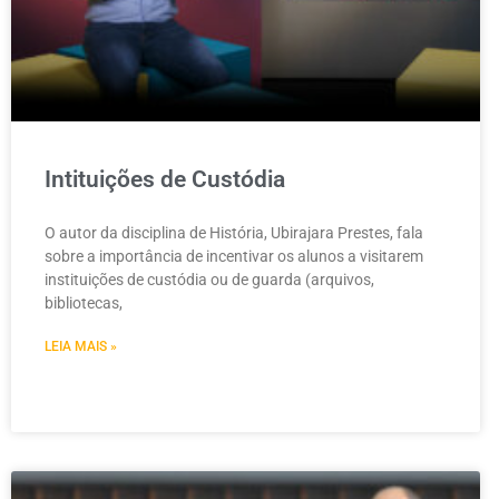
Intituições de Custódia
O autor da disciplina de História, Ubirajara Prestes, fala
sobre a importância de incentivar os alunos a visitarem
instituições de custódia ou de guarda (arquivos,
bibliotecas,
LEIA MAIS »