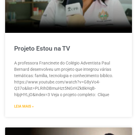
Projeto Estou na TV
A professora Francinete do Colégio Adventista Paul
Bernard desenvolveu um projeto que integrou várias
temáticas: família, tecnologia e conhecimento bíblico.
https://www.youtube.com/watch?v=G8yVo4-
Q37o&list=PLRIhDBmuHzt5NGrHZk8kHqB-
hlpjHYLjO&index=3 Veja o projeto completo: Clique
LEIA MAIS »