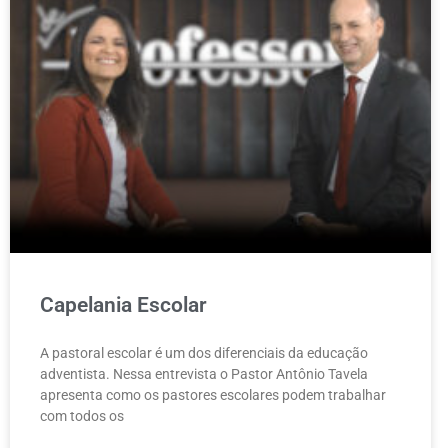
Capelania Escolar
A pastoral escolar é um dos diferenciais da educação
adventista. Nessa entrevista o Pastor Antônio Tavela
apresenta como os pastores escolares podem trabalhar
com todos os