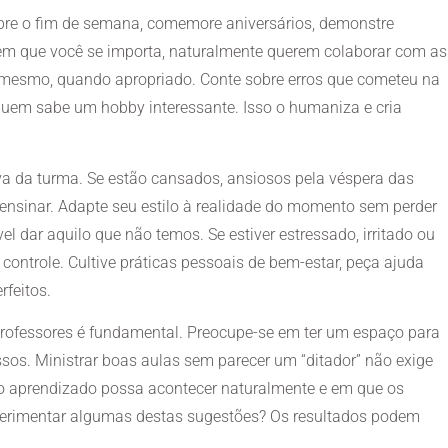
bre o fim de semana, comemore aniversários, demonstre
em que você se importa, naturalmente querem colaborar com as
mesmo, quando apropriado. Conte sobre erros que cometeu na
 quem sabe um hobby interessante. Isso o humaniza e cria
iva da turma. Se estão cansados, ansiosos pela véspera das
 ensinar. Adapte seu estilo à realidade do momento sem perder
el dar aquilo que não temos. Se estiver estressado, irritado ou
 controle. Cultive práticas pessoais de bem-estar, peça ajuda
feitos.
 professores é fundamental. Preocupe-se em ter um espaço para
ssos. Ministrar boas aulas sem parecer um “ditador” não exige
 o aprendizado possa acontecer naturalmente e em que os
xperimentar algumas destas sugestões? Os resultados podem