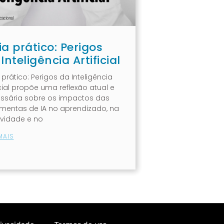
a prático: Perigos
Inteligência Artificial
prático: Perigos da Inteligência
icial propõe uma reflexão atual e
ssária sobre os impactos das
amentas de IA no aprendizado, na
tividade e no
MAIS