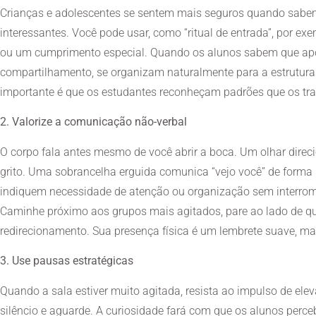
Crianças e adolescentes se sentem mais seguros quando sabem 
interessantes. Você pode usar, como “ritual de entrada”, por e
ou um cumprimento especial. Quando os alunos sabem que a
compartilhamento, se organizam naturalmente para a estrutura 
importante é que os estudantes reconheçam padrões que os tr
2. Valorize a comunicação não-verbal
O corpo fala antes mesmo de você abrir a boca. Um olhar dire
grito. Uma sobrancelha erguida comunica “vejo você” de forma 
indiquem necessidade de atenção ou organização sem interrompe
Caminhe próximo aos grupos mais agitados, pare ao lado de qu
redirecionamento. Sua presença física é um lembrete suave, mas 
3. Use pausas estratégicas
Quando a sala estiver muito agitada, resista ao impulso de ele
silêncio e aguarde. A curiosidade fará com que os alunos perc