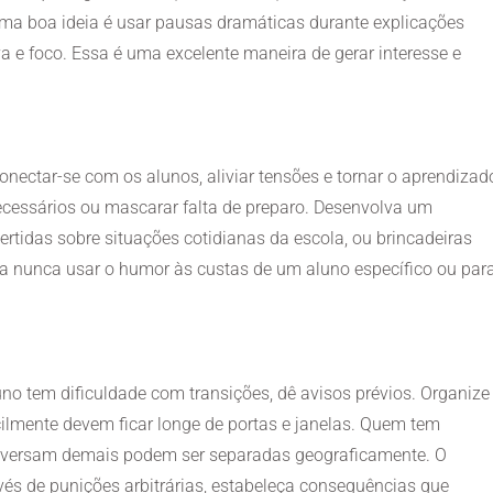
ma boa ideia é usar pausas dramáticas durante explicações
iva e foco. Essa é uma excelente maneira de gerar interesse e
nectar-se com os alunos, aliviar tensões e tornar o aprendizad
cessários ou mascarar falta de preparo. Desenvolva um
ertidas sobre situações cotidianas da escola, ou brincadeiras
ara nunca usar o humor às custas de um aluno específico ou par
no tem dificuldade com transições, dê avisos prévios. Organize
acilmente devem ficar longe de portas e janelas. Quem tem
conversam demais podem ser separadas geograficamente. O
invés de punições arbitrárias, estabeleça consequências que