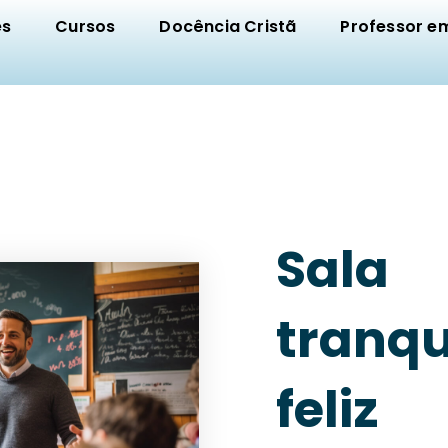
es
Cursos
Docência Cristã
Professor e
Sala
tranqu
feliz