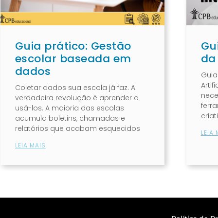
Guia prático: Gestão
Gui
escolar baseada em
da 
dados
Guia 
Artif
Coletar dados sua escola já faz. A
nece
verdadeira revolução é aprender a
ferr
usá-los. A maioria das escolas
cria
acumula boletins, chamadas e
relatórios que acabam esquecidos
LEIA 
LEIA MAIS