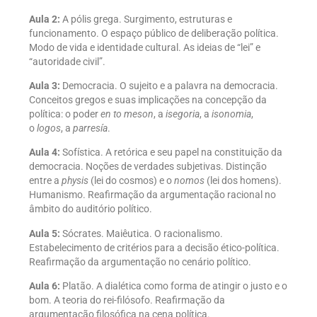
Aula 2:
A pólis grega. Surgimento, estruturas e
funcionamento. O espaço público de deliberação política.
Modo de vida e identidade cultural. As ideias de “lei” e
“autoridade civil”.
Aula 3:
Democracia. O sujeito e a palavra na democracia.
Conceitos gregos e suas implicações na concepção da
política: o poder
en to meson
, a
isegoria
, a
isonomia
,
o
logos
, a
parresía
.
Aula 4:
Sofística. A retórica e seu papel na constituição da
democracia. Noções de verdades subjetivas. Distinção
entre a
physis
(lei do cosmos) e o
nomos
(lei dos homens).
Humanismo. Reafirmação da argumentação racional no
âmbito do auditório político.
Aula 5:
Sócrates. Maiêutica. O racionalismo.
Estabelecimento de critérios para a decisão ético-política.
Reafirmação da argumentação no cenário político.
Aula 6:
Platão. A dialética como forma de atingir o justo e o
bom. A teoria do rei-filósofo. Reafirmação da
argumentação filosófica na cena política.