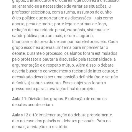
grupos, o interlocutor e o local em que ocorreu a discussão,
salientando-se a necessidade de variar as situações. O
professor selecionou, com a turma, assuntos de cunho
ético-político que norteariam as discussões – tais como
aborto, pena de morte, porte legal de armas de fogo,
redução da maioridade penal, eutanásia, sistemas de
saúde pública para animais, reforma agrária,
financiamento privado de campanhas eleitorais, etc. Cada
grupo escolheu apenas um tema para implementar o
debate. Durante o processo, os alunos foram estimulados
pelo professor a pautar a discussão pela racionalidade, a
argumentação e o respeito mútuo. Além disso, o debate
deveria buscar o convencimento racional do interlocutor, e
o resultado deveria ser uma posição definida (note-se: não
definitiva) sobre o assunto. Esses objetivos foram o
pressuposto para a avaliação final do projeto.
Aula 11:
Divisão dos grupos. Explicação de como os
debates aconteceriam.
Aulas 12
e
13
: Implementação do debate propriamente
dito no caso dos painéis ou debates pessoais. Para os
demais, a redação do relatório.