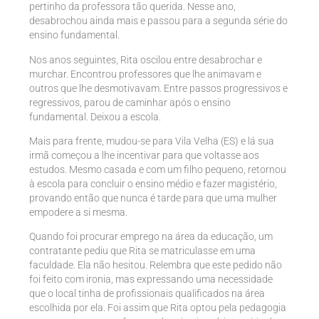
pertinho da professora tão querida. Nesse ano,
desabrochou ainda mais e passou para a segunda série do
ensino fundamental.
Nos anos seguintes, Rita oscilou entre desabrochar e
murchar. Encontrou professores que lhe animavam e
outros que lhe desmotivavam. Entre passos progressivos e
regressivos, parou de caminhar após o ensino
fundamental. Deixou a escola.
Mais para frente, mudou-se para Vila Velha (ES) e lá sua
irmã começou a lhe incentivar para que voltasse aos
estudos. Mesmo casada e com um filho pequeno, retornou
à escola para concluir o ensino médio e fazer magistério,
provando então que nunca é tarde para que uma mulher
empodere a si mesma.
Quando foi procurar emprego na área da educação, um
contratante pediu que Rita se matriculasse em uma
faculdade. Ela não hesitou. Relembra que este pedido não
foi feito com ironia, mas expressando uma necessidade
que o local tinha de profissionais qualificados na área
escolhida por ela. Foi assim que Rita optou pela pedagogia